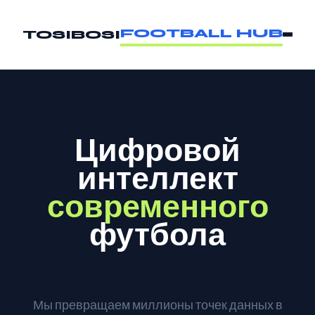
FOOTBALL HUB
TOSIBOSI
Цифровой
интеллект
современного
футбола
Мы превращаем миллионы точек данных в