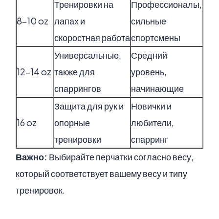
Тренировки на
Профессионалы,
8–10 oz
лапах и
сильные
скоростная работа
спортсмены
Универсальные,
Средний
12–14 oz
также для
уровень,
спаррингов
начинающие
Защита для рук и
Новички и
16 oz
опорные
любители,
тренировки
спарринг
Важно:
Выбирайте перчатки согласно весу,
который соответствует вашему весу и типу
тренировок.