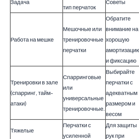
Задача
Советы
тип перчаток
Обратите
Мешочные или
внимание на
Работа на мешке
тренировочные
хорошую
перчатки
амортизаци
и фиксацию
Выбирайте
Спарринговые
Тренировки в зале
перчатки с
или
(спарринг, тайм-
адекватным
универсальные
атаки)
размером и
тренировочные.
весом
Перчатки с
Для защиты
Тяжелые
усиленной
рук при