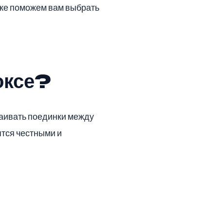
акже поможем вам выбрать
оксе?
раивать поединки между
тся честными и