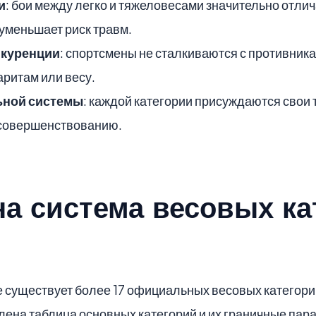
и
: бои между легко и тяжеловесами значительно отлич
 уменьшает риск травм.
нкуренции
: спортсмены не сталкиваются с противник
ритам или весу.
ьной системы
: каждой категории присуждаются свои 
усовершенствованию.
на система весовых ка
 существует более 17 официальных весовых категорий
ена таблица основных категорий и их граничные пар