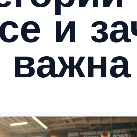
се и з
 важна