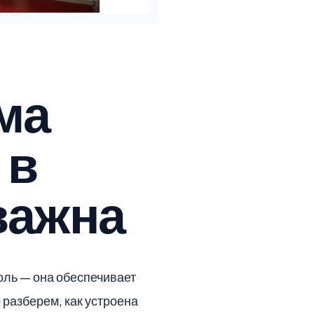
ма
 в
важна
оль — она обеспечивает
 разберем, как устроена