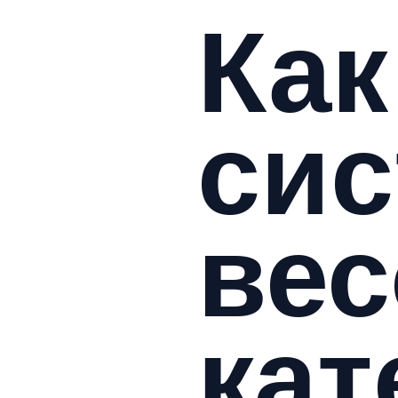
Как
сис
ве
кат