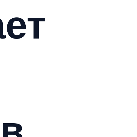
ает
 в