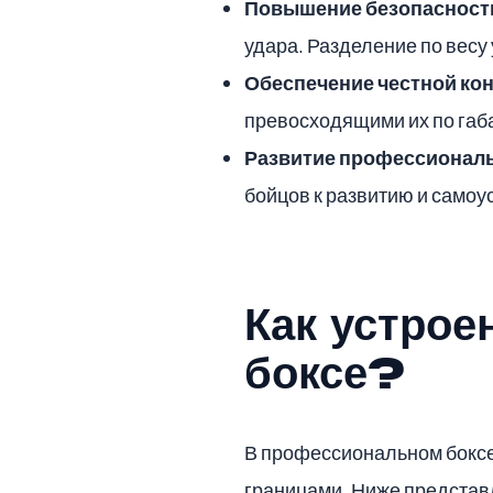
Повышение безопасност
удара. Разделение по весу
Обеспечение честной ко
превосходящими их по габа
Развитие профессионал
бойцов к развитию и само
Как устрое
боксе?
В профессиональном боксе
границами. Ниже представл