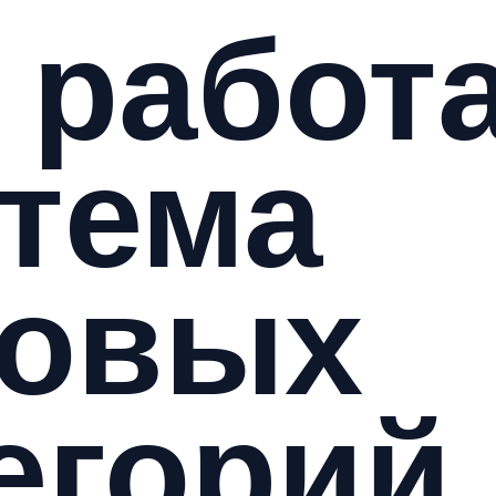
 работ
тема
совых
егорий