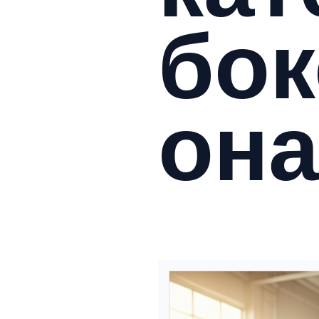
бок
она