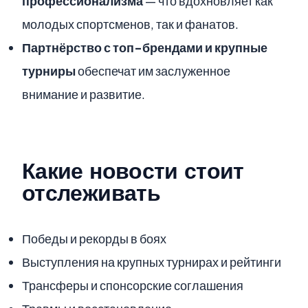
профессионализма
— что вдохновляет как
молодых спортсменов, так и фанатов.
Партнёрство с топ-брендами и крупные
турниры
обеспечат им заслуженное
внимание и развитие.
Какие новости стоит
отслеживать
Победы и рекорды в боях
Выступления на крупных турнирах и рейтинги
Трансферы и спонсорские соглашения