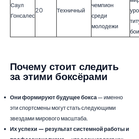
Саул
чемпион
20
Техничный
уро
Гонсалес
среди
ти
молодежи
бо
Почему стоит следить
за этими боксёрами
Они формируют будущее бокса
— именно
эти спортсмены могут стать следующими
звездами мирового масштаба.
Их успехи — результат системной работы и