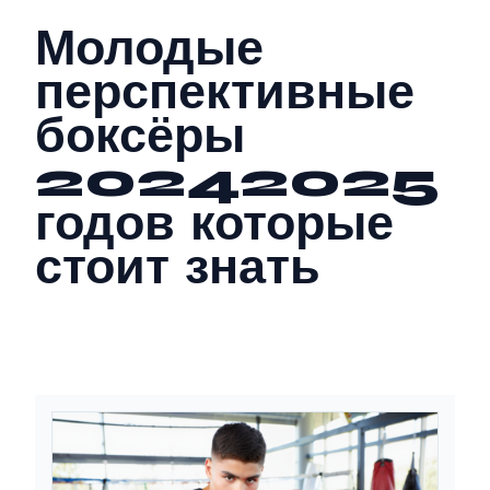
Молодые
перспективные
боксёры
20242025
годов которые
стоит знать