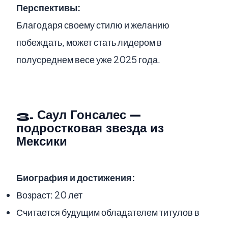
Перспективы:
Благодаря своему стилю и желанию
побеждать, может стать лидером в
полусреднем весе уже 2025 года.
3. Саул Гонсалес —
подростковая звезда из
Мексики
Биография и достижения:
Возраст: 20 лет
Считается будущим обладателем титулов в