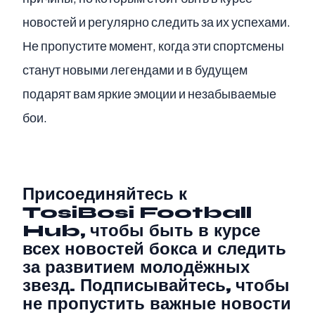
новостей и регулярно следить за их успехами.
Не пропустите момент, когда эти спортсмены
станут новыми легендами и в будущем
подарят вам яркие эмоции и незабываемые
бои.
Присоединяйтесь к
TosiBosi Football
Hub, чтобы быть в курсе
всех новостей бокса и следить
за развитием молодёжных
звезд. Подписывайтесь, чтобы
не пропустить важные новости