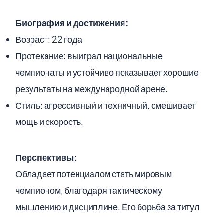
Биография и достижения:
Возраст: 22 года
Протекание: выиграл национальные
чемпионаты и устойчиво показывает хорошие
результаты на международной арене.
Стиль: агрессивный и техничный, смешивает
мощь и скорость.
Перспективы:
Обладает потенциалом стать мировым
чемпионом, благодаря тактическому
мышлению и дисциплине. Его борьба за титул