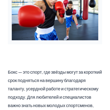
Бокс — это спорт, где звёзды могут за короткий
срок подняться на вершину благодаря
таланту, усердной работе и стратегическому
подходу. Для любителей и специалистов
важно знать новых молодых спортсменов,