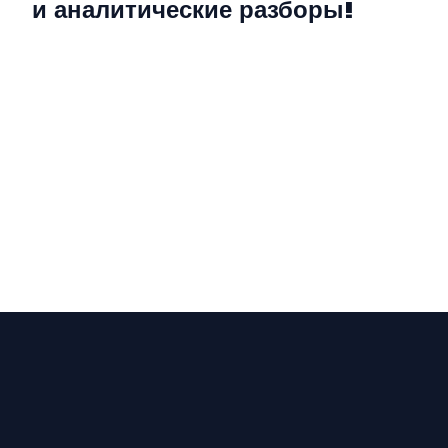
и аналитические разборы!