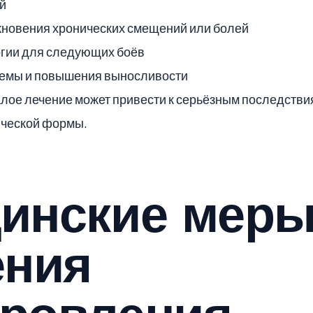
й
новения хронических смещений или болей
ргии для следующих боёв
темы и повышения выносливости
ое лечение может привести к серьёзным последствия
ической формы.
инские меры
ения