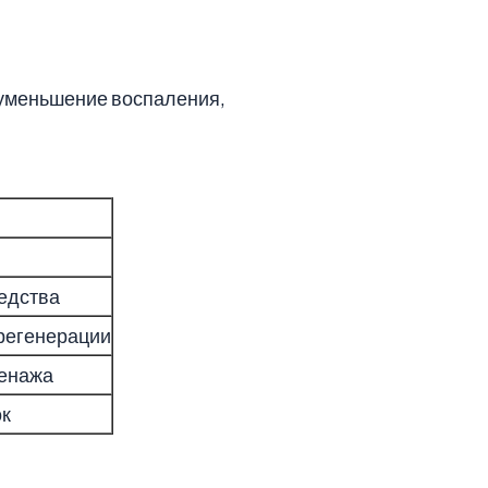
 уменьшение воспаления,
едства
 регенерации
ренажа
ок