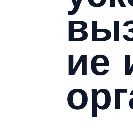
вы
ие 
орг