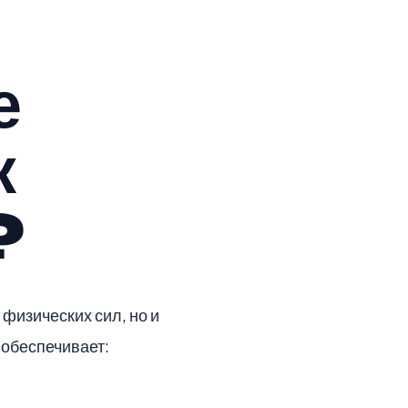
е
к
?
физических сил, но и
обеспечивает: