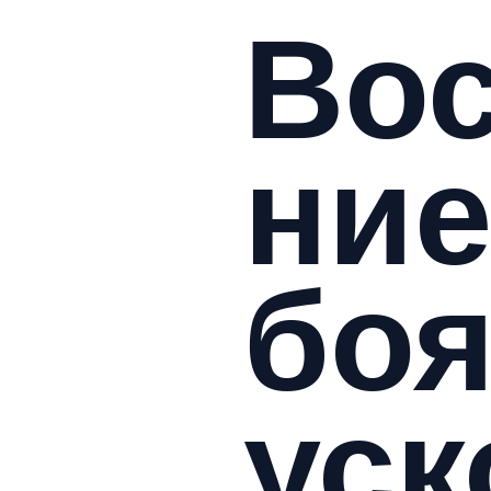
Вос
ние
боя
уск