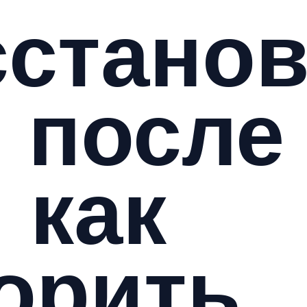
стано
 после
 как
орить