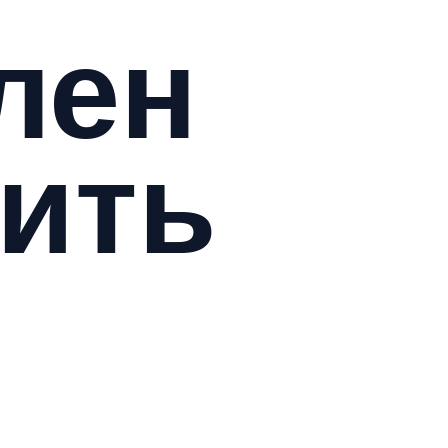
лен
пить