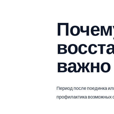
Почем
восст
важно
Период после поединка или
профилактика возможных о