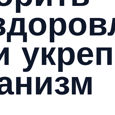
здоров
и укре
анизм